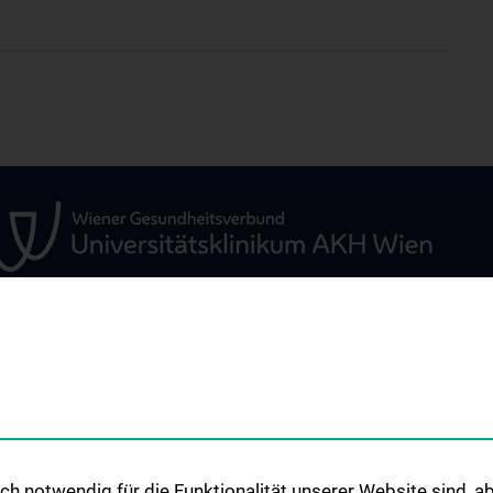
ÜR USER
UNSERE UNITS
FORSCHUNG
Bioinformatics
Publikationen / P
Flow Cytometry
h notwendig für die Funktionalität unserer Website sind, ab
Genomics-RNA