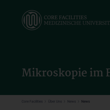
Skip
to
main
content
Mikroskopie im 
Core Facilities
Über Uns
News
News